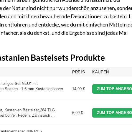
ze der Natur sind nicht nur wunderschön anzusehen, sonde
rden und mit ihnen bezaubernde Dekorationen zu basteln. L
ln
entführen und entdecke, wie du mit einfachen Mitteln d
einfacher, als du denkst, und die Ergebnisse sind jedes Mal
astanien Bastelsets Produkte
PREIS
KAUFEN
-teiliges Set NEU* mit
en Spitzen - 1-6 mm Kastanienbohrer
14,99 €
ZUM TOP ANGEBO
et, Kastanien Bastelset,284 TLG
6,99 €
ZUM TOP ANGEBO
ienbohrer, Federn, Zahnstoch ...
Kastanienhalter, 446 PCS