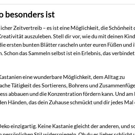
 besonders ist
icher Zeitvertreib – es ist eine Möglichkeit, die Schönheit 
eativität auszuleben. Stell dir vor, wie du mit deinen Kin
die ersten bunten Blätter rascheln unter euren Füßen und i
Schon das Sammeln selbst ist ein Erlebnis, das verbindet
t Kastanien eine wunderbare Möglichkeit, dem Alltag zu
fache Tätigkeit des Sortierens, Bohrens und Zusammenfüg
tress abbauen und die Konzentration fördern kann. Und am
den Händen, das dein Zuhause schmückt und dir jedes Mal 
eko einzigartig. Keine Kastanie gleicht der anderen, und s
 persönlichen Stil widerspiegeln. Ob du es lieber schlicht