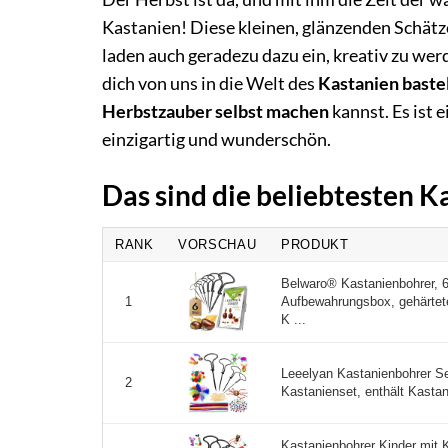
Kastanien! Diese kleinen, glänzenden Schät
laden auch geradezu dazu ein, kreativ zu we
dich von uns in die Welt des
Kastanien baste
Herbstzauber selbst machen
kannst. Es ist 
einzigartig und wunderschön.
Das sind die beliebtesten K
RANK
VORSCHAU
PRODUKT
Belwaro® Kastanienbohrer, 6
Aufbewahrungsbox, gehärtet
1
K ...
Leeelyan Kastanienbohrer S
2
Kastanienset, enthält Kastan
Kastanienbohrer Kinder mit 