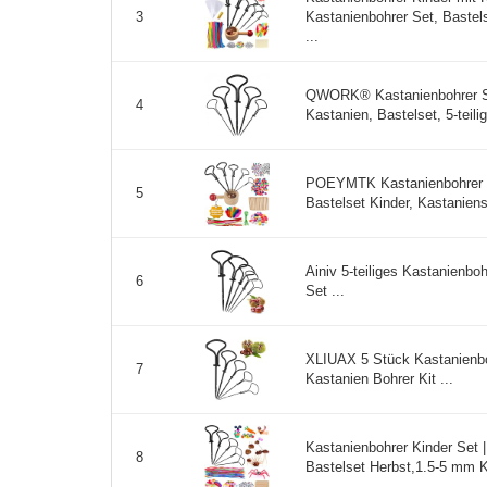
Kastanienbohrer Set, Bastel
3
...
QWORK® Kastanienbohrer Set
4
Kastanien, Bastelset, 5-tei
POEYMTK Kastanienbohrer Se
5
Bastelset Kinder, Kastaniens
Ainiv 5-teiliges Kastanienbo
6
Set ...
XLIUAX 5 Stück Kastanienb
7
Kastanien Bohrer Kit ...
Kastanienbohrer Kinder Set |
8
Bastelset Herbst,1.5-5 mm K