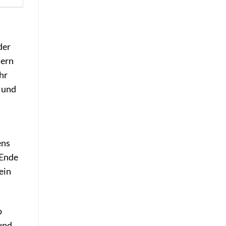
der
dern
hr
 und
ens
 Ende
ein
o
 und