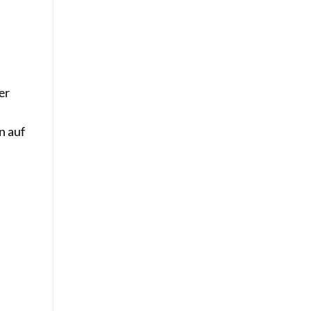
er
n auf