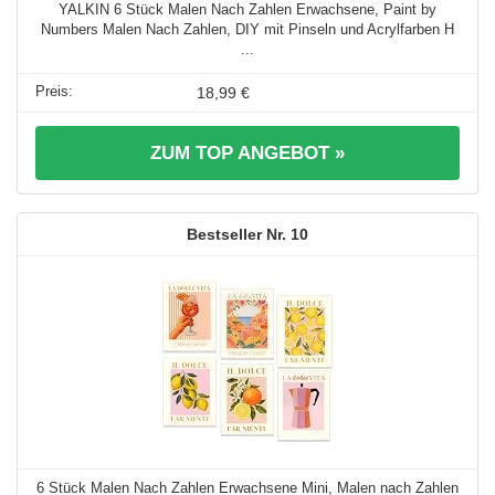
YALKIN 6 Stück Malen Nach Zahlen Erwachsene, Paint by
Numbers Malen Nach Zahlen, DIY mit Pinseln und Acrylfarben H
...
18,99 €
ZUM TOP ANGEBOT »
10
6 Stück Malen Nach Zahlen Erwachsene Mini, Malen nach Zahlen