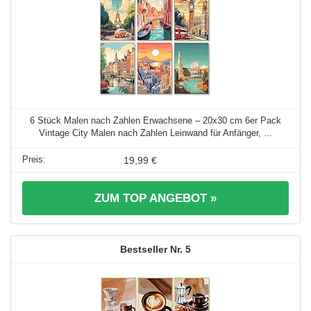
6 Stück Malen nach Zahlen Erwachsene – 20x30 cm 6er Pack
Vintage City Malen nach Zahlen Leinwand für Anfänger, ...
19,99 €
ZUM TOP ANGEBOT »
5