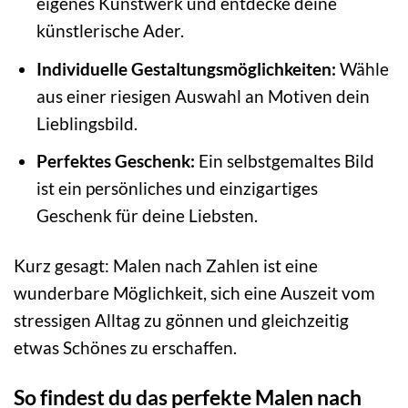
eigenes Kunstwerk und entdecke deine
künstlerische Ader.
Individuelle Gestaltungsmöglichkeiten:
Wähle
aus einer riesigen Auswahl an Motiven dein
Lieblingsbild.
Perfektes Geschenk:
Ein selbstgemaltes Bild
ist ein persönliches und einzigartiges
Geschenk für deine Liebsten.
Kurz gesagt: Malen nach Zahlen ist eine
wunderbare Möglichkeit, sich eine Auszeit vom
stressigen Alltag zu gönnen und gleichzeitig
etwas Schönes zu erschaffen.
So findest du das perfekte Malen nach