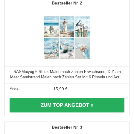
2
SASMoiyug 6 Stück Malen nach Zahlen Erwachsene, DIY am
Meer Sandstrand Malen nach Zahlen Set Mit 6 Pinseln und Acr ...
15,99 €
ZUM TOP ANGEBOT »
3