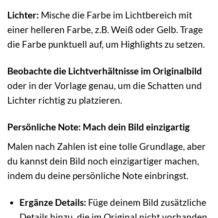
Lichter:
Mische die Farbe im Lichtbereich mit
einer helleren Farbe, z.B. Weiß oder Gelb. Trage
die Farbe punktuell auf, um Highlights zu setzen.
Beobachte die Lichtverhältnisse im Originalbild
oder in der Vorlage genau, um die Schatten und
Lichter richtig zu platzieren.
Persönliche Note: Mach dein Bild einzigartig
Malen nach Zahlen ist eine tolle Grundlage, aber
du kannst dein Bild noch einzigartiger machen,
indem du deine persönliche Note einbringst.
Ergänze Details:
Füge deinem Bild zusätzliche
Details hinzu, die im Original nicht vorhanden