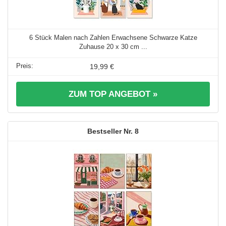
6 Stück Malen nach Zahlen Erwachsene Schwarze Katze
Zuhause 20 x 30 cm ...
19,99 €
ZUM TOP ANGEBOT »
8