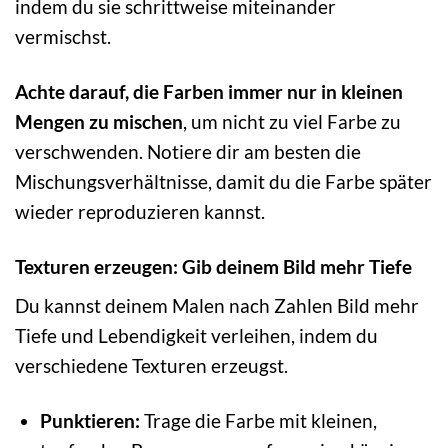
indem du sie schrittweise miteinander
vermischst.
Achte darauf, die Farben immer nur in kleinen
Mengen zu mischen
, um nicht zu viel Farbe zu
verschwenden. Notiere dir am besten die
Mischungsverhältnisse, damit du die Farbe später
wieder reproduzieren kannst.
Texturen erzeugen: Gib deinem Bild mehr Tiefe
Du kannst deinem Malen nach Zahlen Bild mehr
Tiefe und Lebendigkeit verleihen, indem du
verschiedene Texturen erzeugst.
Punktieren:
Trage die Farbe mit kleinen,